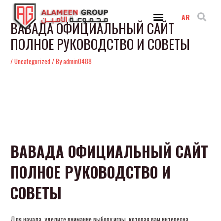
Skip
AR
to
ВАВАДА ОФИЦИАЛЬНЫЙ САЙТ
content
PC & LAPTOP
OUR CLIENTS
CONTACT US
ПОЛНОЕ РУКОВОДСТВО И СОВЕТЫ
/
Uncategorized
/ By
admin0488
ВАВАДА ОФИЦИАЛЬНЫЙ САЙТ
ПОЛНОЕ РУКОВОДСТВО И
СОВЕТЫ
Для начала, уделите внимание выбору игры, которая вам интересна.