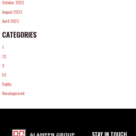
October 2023
August 2023
April 2023
CATEGORIES
1
13
3
52
Public
Uncategorized
STAY IN TOUCH