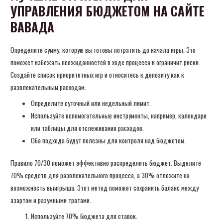
УПРАВЛЕНИЯ БЮДЖЕТОМ НА САЙТЕ
ВАВАДА
Определите сумму, которую вы готовы потратить до начала игры. Это
поможет избежать неожиданностей в ходе процесса и ограничит риски.
Создайте список приоритетных игр и относитесь к депозиту как к
развлекательным расходам.
Определите суточный или недельный лимит.
Используйте вспомогательные инструменты, например, календари
или таблицы для отслеживания расходов.
Оба подхода будут полезны для контроля над бюджетом.
Правило 70/30 поможет эффективно распределить бюджет. Выделите
70% средств для развлекательного процесса, а 30% отложите на
возможность выигрыша. Этот метод поможет сохранить баланс между
азартом и разумными тратами.
Используйте 70% бюджета для ставок.