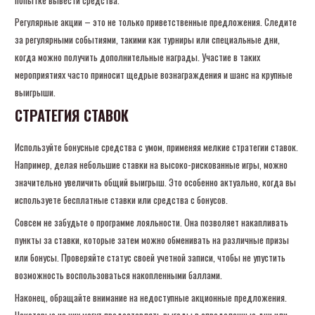
Регулярные акции – это не только приветственные предложения. Следите
за регулярными событиями, такими как турниры или специальные дни,
когда можно получить дополнительные награды. Участие в таких
мероприятиях часто приносит щедрые вознаграждения и шанс на крупные
выигрыши.
СТРАТЕГИЯ СТАВОК
Используйте бонусные средства с умом, применяя мелкие стратегии ставок.
Например, делая небольшие ставки на высоко-рискованные игры, можно
значительно увеличить общий выигрыш. Это особенно актуально, когда вы
используете бесплатные ставки или средства с бонусов.
Совсем не забудьте о программе лояльности. Она позволяет накапливать
пункты за ставки, которые затем можно обменивать на различные призы
или бонусы. Проверяйте статус своей учетной записи, чтобы не упустить
возможность воспользоваться накопленными баллами.
Наконец, обращайте внимание на недоступные акционные предложения.
Некоторые из них могут предоставлять выгоды в определенные дни или