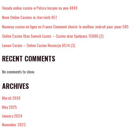
Vavada online casino w Polsce kasyno na ywo.4849
Neue Online Casinos in sterreich.451
Nouveau casino en ligne en France Comment choisir le meilleur endroit pour jouer.585
Online Casino Utan Svensk Licens – Casino utan Spelpaus.15080 (2)
Lemon Casino – Online Casino Recenzje.6514 (3)
RECENT COMMENTS
No comments to show.
ARCHIVES
March 2026
May 2025
January 2024
November 2023