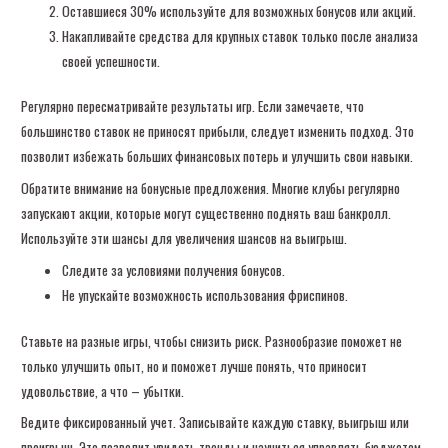
Оставшиеся 30% используйте для возможных бонусов или акций.
Накапливайте средства для крупных ставок только после анализа
своей успешности.
Регулярно пересматривайте результаты игр. Если замечаете, что
большинство ставок не приносят прибыли, следует изменить подход. Это
позволит избежать больших финансовых потерь и улучшить свои навыки.
Обратите внимание на бонусные предложения. Многие клубы регулярно
запускают акции, которые могут существенно поднять ваш банкролл.
Используйте эти шансы для увеличения шансов на выигрыш.
Следите за условиями получения бонусов.
Не упускайте возможность использования фриспинов.
Ставьте на разные игры, чтобы снизить риск. Разнообразие поможет не
только улучшить опыт, но и поможет лучше понять, что приносит
удовольствие, а что – убытки.
Ведите фиксированный учет. Записывайте каждую ставку, выигрыш или
проигрыш. Это позволит увидеть тренды и научиться управлять бюджетом