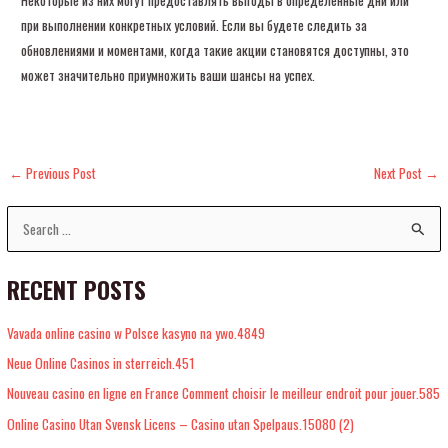
при выполнении конкретных условий. Если вы будете следить за
обновлениями и моментами, когда такие акции становятся доступны, это
может значительно приумножить ваши шансы на успех.
←
Previous Post
Next Post
→
S
e
RECENT POSTS
a
r
Vavada online casino w Polsce kasyno na ywo.4849
c
Neue Online Casinos in sterreich.451
h
f
Nouveau casino en ligne en France Comment choisir le meilleur endroit pour jouer.585
o
Online Casino Utan Svensk Licens – Casino utan Spelpaus.15080 (2)
r