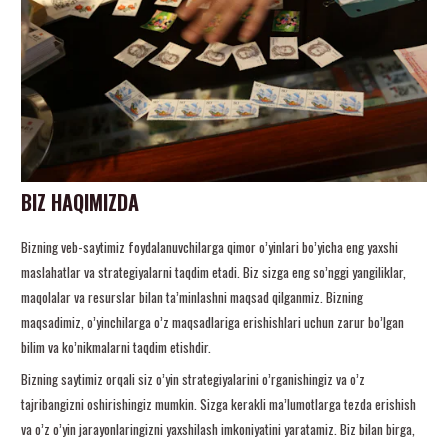
BIZ HAQIMIZDA
Bizning veb-saytimiz foydalanuvchilarga qimor o’yinlari bo’yicha eng yaxshi
maslahatlar va strategiyalarni taqdim etadi. Biz sizga eng so’nggi yangiliklar,
maqolalar va resurslar bilan ta’minlashni maqsad qilganmiz. Bizning
maqsadimiz, o’yinchilarga o’z maqsadlariga erishishlari uchun zarur bo’lgan
bilim va ko’nikmalarni taqdim etishdir.
Bizning saytimiz orqali siz o’yin strategiyalarini o’rganishingiz va o’z
tajribangizni oshirishingiz mumkin. Sizga kerakli ma’lumotlarga tezda erishish
va o’z o’yin jarayonlaringizni yaxshilash imkoniyatini yaratamiz. Biz bilan birga,