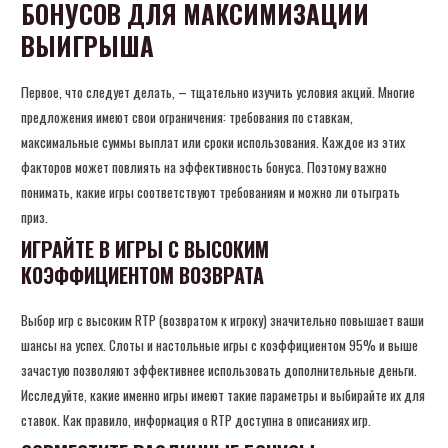
БОНУСОВ ДЛЯ МАКСИМИЗАЦИИ
ВЫИГРЫША
Первое, что следует делать, – тщательно изучить условия акций. Многие
предложения имеют свои ограничения: требования по ставкам,
максимальные суммы выплат или сроки использования. Каждое из этих
факторов может повлиять на эффективность бонуса. Поэтому важно
понимать, какие игры соответствуют требованиям и можно ли отыграть
приз.
ИГРАЙТЕ В ИГРЫ С ВЫСОКИМ
КОЭФФИЦИЕНТОМ ВОЗВРАТА
Выбор игр с высоким RTP (возвратом к игроку) значительно повышает ваши
шансы на успех. Слоты и настольные игры с коэффициентом 95% и выше
зачастую позволяют эффективнее использовать дополнительные деньги.
Исследуйте, какие именно игры имеют такие параметры и выбирайте их для
ставок. Как правило, информация о RTP доступна в описаниях игр.