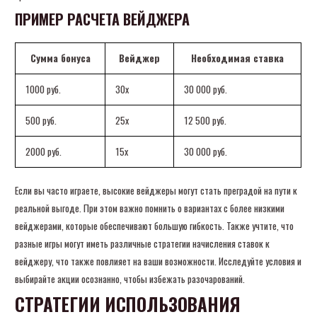
ПРИМЕР РАСЧЕТА ВЕЙДЖЕРА
Сумма бонуса
Вейджер
Необходимая ставка
1000 руб.
30x
30 000 руб.
500 руб.
25x
12 500 руб.
2000 руб.
15x
30 000 руб.
Если вы часто играете, высокие вейджеры могут стать преградой на пути к
реальной выгоде. При этом важно помнить о вариантах с более низкими
вейджерами, которые обеспечивают большую гибкость. Также учтите, что
разные игры могут иметь различные стратегии начисления ставок к
вейджеру, что также повлияет на ваши возможности. Исследуйте условия и
выбирайте акции осознанно, чтобы избежать разочарований.
СТРАТЕГИИ ИСПОЛЬЗОВАНИЯ