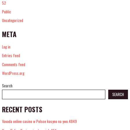
52
Public
Uncategorized
META
Log in
Entries feed
Comments feed
WordPress.org
Search
SEARCH
RECENT POSTS
Vavada online casino w Polsce kasyno na ywo.4849